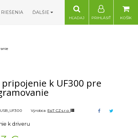
RIEŠENIA
ĎALŠIE
HĽADAJ
PRIHLÁSIŤ
KOŠÍK
vanie
 pripojenie k UF300 pre
gramovanie
USB_UF300
Výrobca:
EsiT CZ s.r.o.
nie k driveru