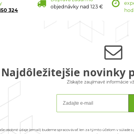
y
exp
objednávky nad 123 €
150 324
hod
Najdôležitejšie novinky 
Získajte zaujímavé informácie 
aše osobné údaje (email) budeme spracovávať len za týmto účelom v súlade s