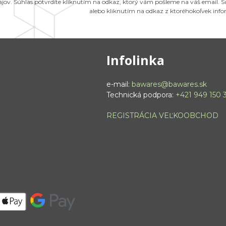
ajov. Súhlas potvrdíte kliknutím na odkaz, ktorý vám pošleme na váš email.
alebo kliknutím na odkaz z ktoréhokoľvek inf
Infolinka
e-mail:
bawares@bawares.sk
Technická podpora:
+421 949 150 
REGISTRÁCIA VEĽKOOBCHOD