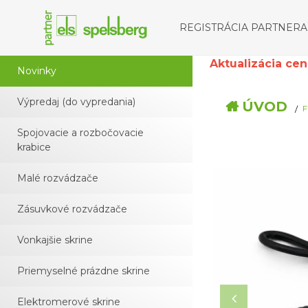
REGISTRÁCIA PARTNERA
Aktualizácia cenní
Novinky
Výpredaj (do vypredania)
ÚVOD
F
Spojovacie a rozbočovacie
krabice
Malé rozvádzače
Zásuvkové rozvádzače
Vonkajšie skrine
Priemyselné prázdne skrine
Elektromerové skrine