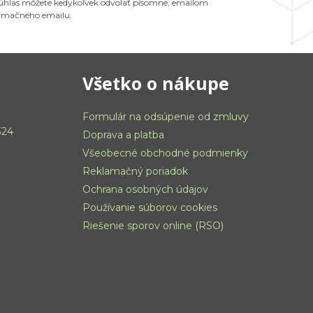
 Súhlas môžete kedykoľvek odvolať písomne, emailom
ormačného emailu.
Všetko o nákupe
Formulár na odsúpenie od zmluvy
324
Doprava a platba
Všeobecné obchodné podmienky
Reklamačný poriadok
Ochrana osobných údajov
Používanie súborov cookies
Riešenie sporov online (RSO)