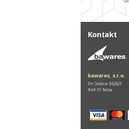
úd
Kontakt
bawares, s.r.o.
Pri Jelšine 3636/1
949 01 Nitra