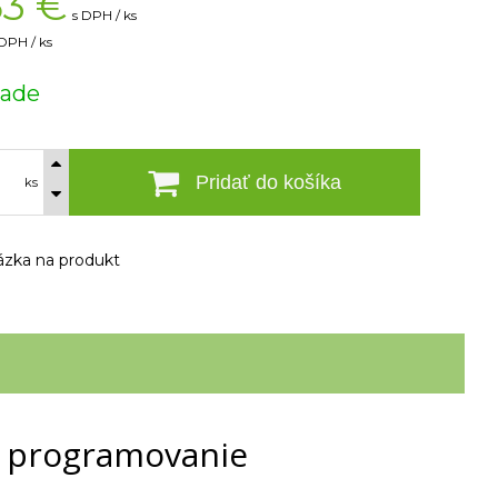
53
€
s DPH / ks
DPH / ks
lade
Pridať do košíka
ks
zka na produkt
e programovanie