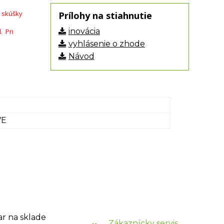
j skúšky
Prílohy na stiahnutie
inovácia
. Pri
vyhlásenie o zhode
Návod
VE
ar na sklade
Zákaznícky servis