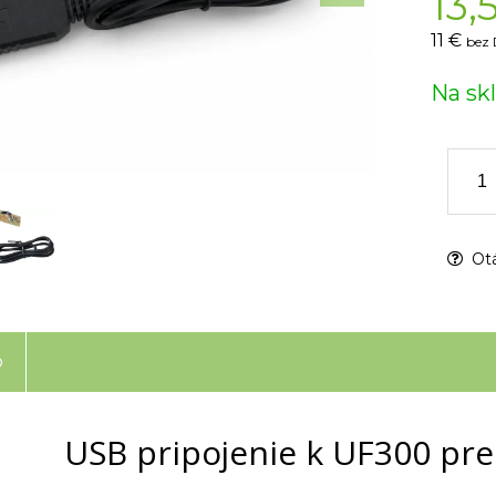
13,
11 €
bez 
Na sk
Otá
o
USB pripojenie k UF300 pr