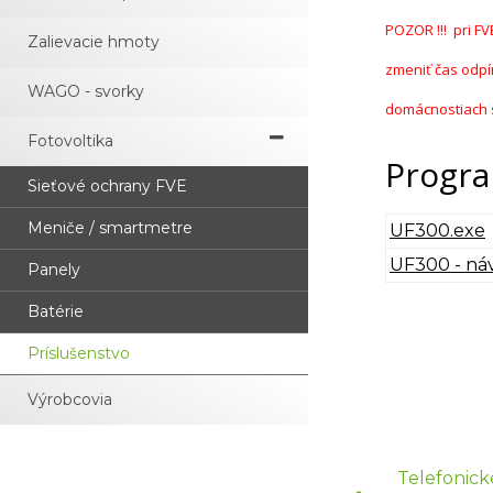
POZOR !!! pri F
Zalievacie hmoty
zmeniť čas odpí
WAGO - svorky
domácnostiach s
Fotovoltika
Progra
Sieťové ochrany FVE
Meniče / smartmetre
UF300.exe
UF300 - ná
Panely
Batérie
Príslušenstvo
Výrobcovia
Telefonick