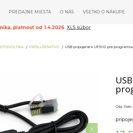
PREDAJNE MIESTA
O NÁS
VŠETKO O NÁKUPE
ka, platnosť od 1.4.2026
XLS súbor
OTOVOLTIKA
PRÍSLUŠENSTVO
USB pripojenie k UF300 pre programo
USB
pro
Obj. čislo:
pripoje