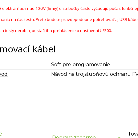
VE elektrárňach nad 10kW (firmy) distribučky často vyžadujú počas funkčne
nania na čas testu. Preto budete pravdepodobne potrebovať aj USB kábel
a testy nerobia, postačí iba prehlásenie o nastavení UF300.
movací kábel
Soft pre programovanie
vod
Návod na trojstupňovú ochranu F
é
Tov
Doprava zadarmo